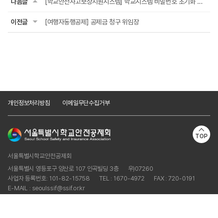
다음글
[학교안전사고보상지원시스템] 학교시스템 비밀번호 초기화 신청서
이전글
[여행자동행공제] 공제금 청구 위임장
개인정보처리방침
이메일무단수집거부
TOP
서울특별시학교안전공제회
서울특별시 영등포구 양산로 107 인곡빌딩 3층
우)07260
사업자 등록번호: 101-82-15758
TEL : 1670-4972
FAX : 720-0191
E-MAIL : seoulssif@ssif.or.kr
Copyright © Seoul School Safety and Insurance Association.
ALL RIGHTS RESERVED.