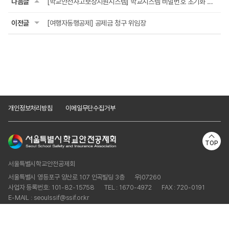
다음글
[학교안전사고보상지원시스템] 학교시스템 비밀번호 초기화 신청서
이전글
[여행자동행공제] 공제금 청구 위임장
개인정보처리방침
이메일무단수집거부
TOP
서울특별시학교안전공제회
서울특별시 영등포구 양산로 107 인곡빌딩 3층
우)07260
사업자 등록번호: 101-82-15758
TEL : 1670-4972
FAX : 720-0191
E-MAIL : seoulssif@ssif.or.kr
Copyright © Seoul School Safety and Insurance Association.
ALL RIGHTS RESERVED.