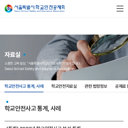
자료실
소중한 교육 일상, “서울특별시학교안전공제회”가 함께합니다.
Seoul School Safety and insurance Association
학교안전사고 통계, 사례
학교안전자료실
관련 법령정보
공제료
학교안전사고 통계, 사례