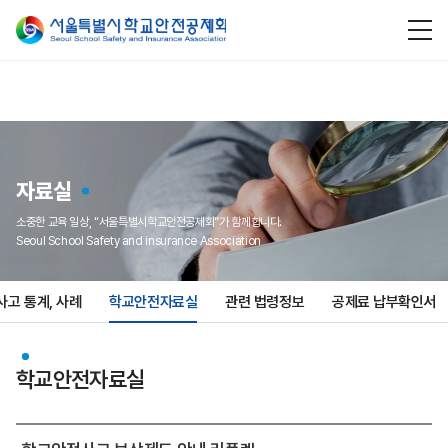
자료실
소중한 교육 일상, “서울특별시학교안전공제회”가 함께합니다.
Seoul School Safety and insurance Association
고 통계, 사례
학교안전자료실
관련 법령정보
공제료 납부확인서
학교안전자료실