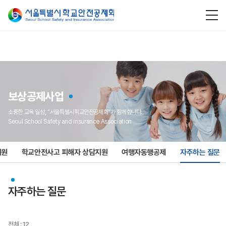
보상공제사업
소중한 교육 일상, “서울특별시학교안전공제회”가 함께합니다.
Seoul School Safety and insurance Association
지원
학교안전사고 피해자 상담지원
여행자동행공제
자주하는 질문
자주하는 질문
전체 : 12