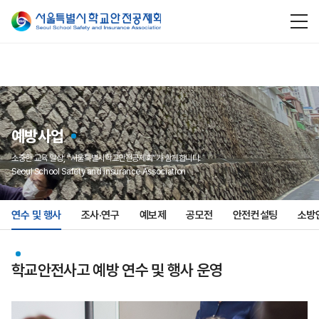
예방사업
소중한 교육 일상, “서울특별시학교안전공제회”가 함께합니다.
Seoul School Safety and insurance Association
연수 및 행사
조사·연구
예보제
공모전
안전컨설팅
소방
학교안전사고 예방 연수 및 행사 운영