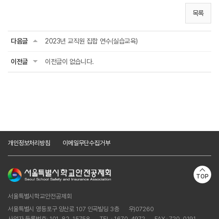
목록
다음글
2023년 교직원 집합 연수(실습교육)
이전글
이전글이 없습니다.
개인정보처리방침
이메일무단수집거부
TOP
서울특별시학교안전공제회
서울특별시 영등포구 양산로 107 인곡빌딩 3층
우)07260
사업자 등록번호: 101-82-15758
TEL : 1670-4972
FAX : 720-0191