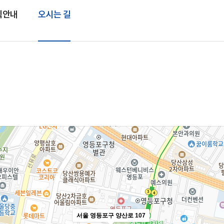
직안내
오시는 길
서울 영등포구 양산로 107