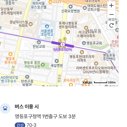
100m
길찾기
버스 이용 시
영등포구청역 1번출구 도보 3분
70-3
간선