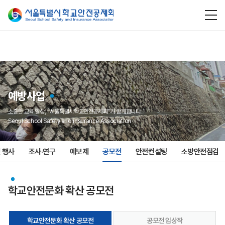
예방사업
소중한 교육 일상, “서울특별시학교안전공제회”가 함께합니다.
Seoul School Safety and insurance Association
 행사
조사·연구
예보제
공모전
안전컨설팅
소방안전점검
학교안전문화 확산 공모전
학교안전문화 확산 공모전
공모전 입상작