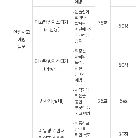
예방
논슬립이
없거나
미끄럼방지스티커
75교
탈락된
50장
(계단용)
계단에서의
안전사고
미끄러짐
예방
방지
물품
화장실
바닥의
미끄럼방지스티커
물기로
50장
(화장실)
인한
넘어짐
예방
사각지대
확인을
반사경(실내)
25교
5ea
통한
부딪힘 등
사고 예방
이동경로
안내를
이동경로 안내
30장
위한 복도