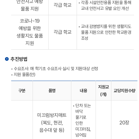
안전사고 예방
각종 시설안전용품 지원을 통해
각급 학교
물품 지원
교내 안전사고 유발 요인 개선
코로나-19
교내 감염방지를 위한 생활지도
예방을 위한
각급 학교
물품 지원으로 안전한 학교환경
생활지도 물품
조성
지원
추진방법
수요조사: 매 학기초 수요조사 실시 및 지원대상 선정
지원 물품(안)
지원교
구분
품명
내용
교당지원수량
(개)
단차 또는
바닥
미끄럼방지매트
물기로
(복도, 현관,
20장
인한
미끄러짐,
음수대 앞 등)
넘어짐