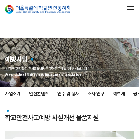
예방사업
소중한 교육 일상, “서울특별시학교안전공제회”가 함께합니다.
Seoul School Safety and insurance Association
사업소개
안전콘텐츠
연수 및 행사
조사·연구
예보제
공
학교안전사고예방 시설개선 물품지원