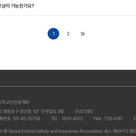
보상이 가능한가요?
1
2
시학교안전공제회
 영등포구 양산로 107 인곡빌딩 3층
우)07260
번호: 101-82-15758
TEL : 1670-4972
FAX : 720-0191
E
t © Seoul School Safety and Insurance Association.
ALL RIGHTS RE