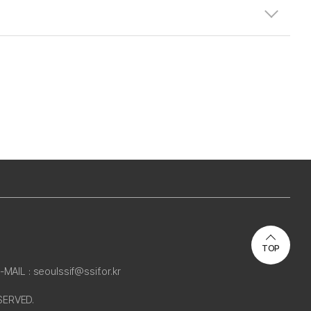
TOP
-MAIL : seoulssif@ssif.or.kr
SERVED.